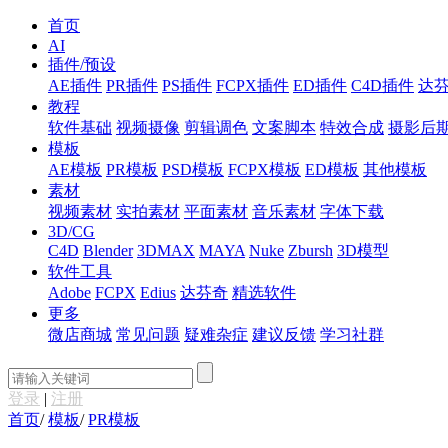
首页
AI
插件/预设
AE插件
PR插件
PS插件
FCPX插件
ED插件
C4D插件
达
教程
软件基础
视频摄像
剪辑调色
文案脚本
特效合成
摄影后
模板
AE模板
PR模板
PSD模板
FCPX模板
ED模板
其他模板
素材
视频素材
实拍素材
平面素材
音乐素材
字体下载
3D/CG
C4D
Blender
3DMAX
MAYA
Nuke
Zbursh
3D模型
软件工具
Adobe
FCPX
Edius
达芬奇
精选软件
更多
微店商城
常见问题
疑难杂症
建议反馈
学习社群
登录
|
注册
首页
/
模板
/
PR模板