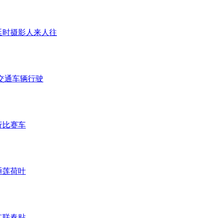
延时摄影人来人往
交通车辆行驶
行比赛车
睡莲荷叶
红联春贴