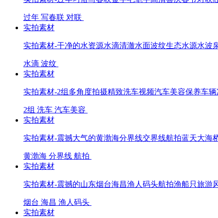
过年
写春联
对联
实拍素材
实拍素材-干净的水资源水滴清澈水面波纹生态水源水波
水滴
波纹
实拍素材
实拍素材-2组多角度拍摄精致洗车视频汽车美容保养车
2组
洗车
汽车美容
实拍素材
实拍素材-震撼大气的黄渤海分界线交界线航拍蓝天大海
黄渤海
分界线
航拍
实拍素材
实拍素材-震撼的山东烟台海昌渔人码头航拍渔船只旅游
烟台
海昌
渔人码头
实拍素材