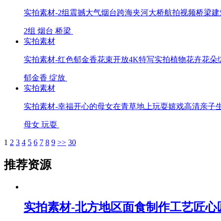
实拍素材-2组震撼大气烟台跨海夹河大桥航拍视频桥梁
2组
烟台
桥梁
实拍素材
实拍素材-红色郁金香花束开放4K特写实拍植物花卉花朵
郁金香
绽放
实拍素材
实拍素材-幸福开心的母女在青草地上玩耍嬉戏高清亲子
母女
玩耍
1
2
3
4
5
6
7
8
9
>>
30
推荐资源
实拍素材-北方地区面食制作工艺匠心