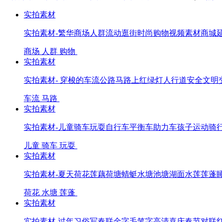
实拍素材
实拍素材-繁华商场人群流动逛街时尚购物视频素材商城
商场
人群
购物
实拍素材
实拍素材- 穿梭的车流公路马路上红绿灯人行道安全文明
车流
马路
实拍素材
实拍素材-儿童骑车玩耍自行车平衡车助力车孩子运动骑
儿童
骑车
玩耍
实拍素材
实拍素材-夏天荷花莲藕荷塘蜻蜓水塘池塘湖面水莲莲蓬
荷花
水塘
莲蓬
实拍素材
实拍素材-过年习俗写春联金字毛笔字高清喜庆春节对联