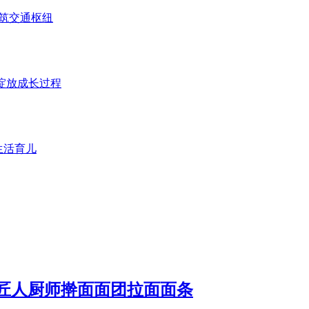
建筑交通枢纽
绽放成长过程
生活育儿
匠人厨师擀面面团拉面面条