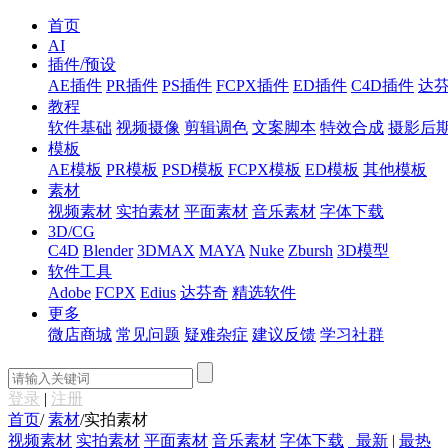
首页
AI
插件/预设
AE插件
PR插件
PS插件
FCPX插件
ED插件
C4D插件
达
教程
软件基础
视频摄像
剪辑调色
文案脚本
特效合成
摄影后
模板
AE模板
PR模板
PSD模板
FCPX模板
ED模板
其他模板
素材
视频素材
实拍素材
平面素材
音乐素材
字体下载
3D/CG
C4D
Blender
3DMAX
MAYA
Nuke
Zbursh
3D模型
软件工具
Adobe
FCPX
Edius
达芬奇
精选软件
更多
微店商城
常见问题
疑难杂症
建议反馈
学习社群
登录
|
注册
首页
/
素材
/
实拍素材
视频素材
实拍素材
平面素材
音乐素材
字体下载
最新
|
最热