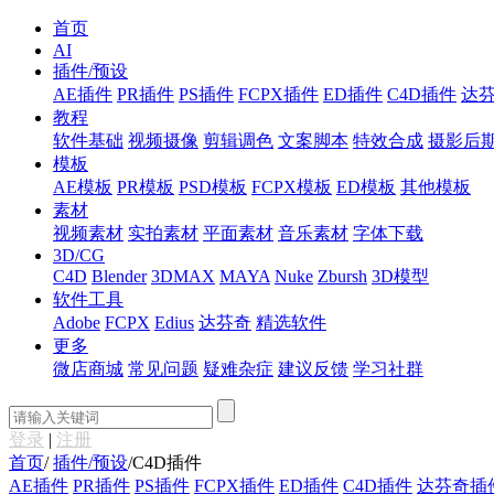
首页
AI
插件/预设
AE插件
PR插件
PS插件
FCPX插件
ED插件
C4D插件
达
教程
软件基础
视频摄像
剪辑调色
文案脚本
特效合成
摄影后
模板
AE模板
PR模板
PSD模板
FCPX模板
ED模板
其他模板
素材
视频素材
实拍素材
平面素材
音乐素材
字体下载
3D/CG
C4D
Blender
3DMAX
MAYA
Nuke
Zbursh
3D模型
软件工具
Adobe
FCPX
Edius
达芬奇
精选软件
更多
微店商城
常见问题
疑难杂症
建议反馈
学习社群
登录
|
注册
首页
/
插件/预设
/
C4D插件
AE插件
PR插件
PS插件
FCPX插件
ED插件
C4D插件
达芬奇插