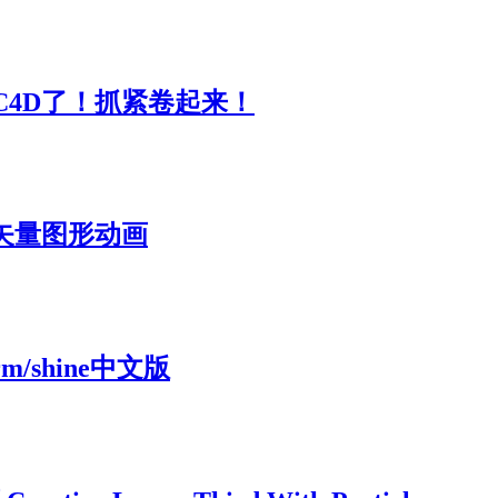
”C4D了！抓紧卷起来！
签矢量图形动画
orm/shine中文版