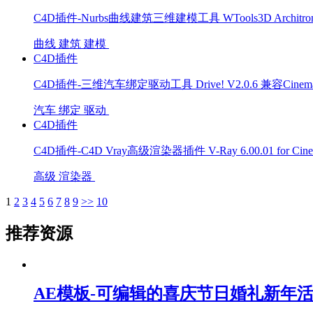
C4D插件-Nurbs曲线建筑三维建模工具 WTools3D Architron
曲线
建筑
建模
C4D插件
C4D插件-三维汽车绑定驱动工具 Drive! V2.0.6 兼容Cinema 
汽车
绑定
驱动
C4D插件
C4D插件-C4D Vray高级渲染器插件 V-Ray 6.00.01 for Cinem
高级
渲染器
1
2
3
4
5
6
7
8
9
>>
10
推荐资源
AE模板-可编辑的喜庆节日婚礼新年活动晚会烟花