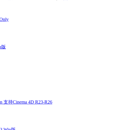
Only
in版
n 支持Cinema 4D R23-R26
3 Win版