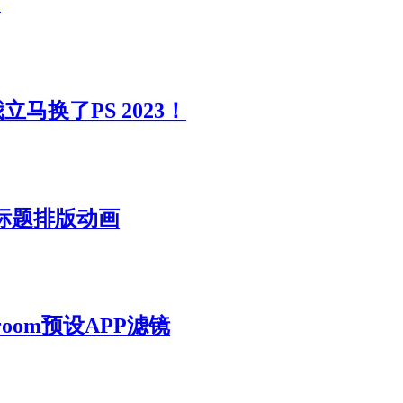
画
立马换了PS 2023！
字标题排版动画
room预设APP滤镜