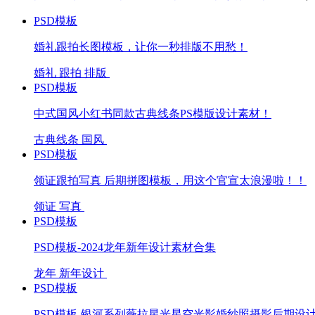
PSD模板
婚礼跟拍长图模板，让你一秒排版不用愁！
婚礼
跟拍
排版
PSD模板
中式国风小红书同款古典线条PS模版设计素材！
古典线条
国风
PSD模板
领证跟拍写真 后期拼图模板，用这个官宣太浪漫啦！！
领证
写真
PSD模板
PSD模板-2024龙年新年设计素材合集
龙年
新年设计
PSD模板
PSD模板-银河系列薇拉星光星空光影婚纱照摄影后期设