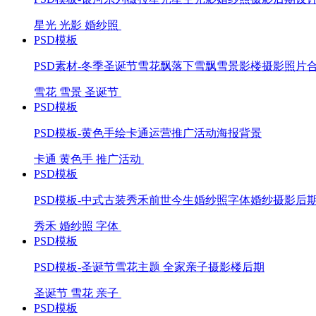
星光
光影
婚纱照
PSD模板
PSD素材-冬季圣诞节雪花飘落下雪飘雪景影楼摄影照片
雪花
雪景
圣诞节
PSD模板
PSD模板-黄色手绘卡通运营推广活动海报背景
卡通
黄色手
推广活动
PSD模板
PSD模板-中式古装秀禾前世今生婚纱照字体婚纱摄影后
秀禾
婚纱照
字体
PSD模板
PSD模板-圣诞节雪花主题 全家亲子摄影楼后期
圣诞节
雪花
亲子
PSD模板