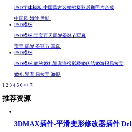
PSD字体模板-中国风古装婚纱摄影后期照片合成
中国风
婚纱
后期
PSD模板
PSD模板-宝宝百天周岁圣诞节写真
宝宝
周岁
圣诞节
写真
PSD模板
PSD模板-简约婚礼迎宾海报影楼婚庆结婚海报易拉宝
婚礼
迎宾
易拉宝
海报
1
2
3
4
5
6
>>
7
推荐资源
3DMAX插件-平滑变形修改器插件 DeltaMus