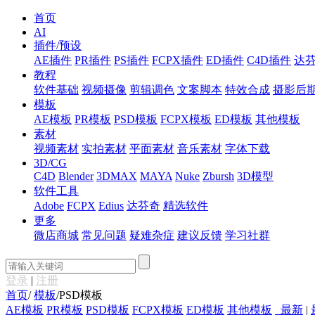
首页
AI
插件/预设
AE插件
PR插件
PS插件
FCPX插件
ED插件
C4D插件
达
教程
软件基础
视频摄像
剪辑调色
文案脚本
特效合成
摄影后
模板
AE模板
PR模板
PSD模板
FCPX模板
ED模板
其他模板
素材
视频素材
实拍素材
平面素材
音乐素材
字体下载
3D/CG
C4D
Blender
3DMAX
MAYA
Nuke
Zbursh
3D模型
软件工具
Adobe
FCPX
Edius
达芬奇
精选软件
更多
微店商城
常见问题
疑难杂症
建议反馈
学习社群
登录
|
注册
首页
/
模板
/
PSD模板
AE模板
PR模板
PSD模板
FCPX模板
ED模板
其他模板
最新
|