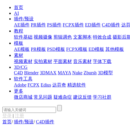
首页
AI
插件/预设
AE插件
PR插件
PS插件
FCPX插件
ED插件
C4D插件
达
教程
软件基础
视频摄像
剪辑调色
文案脚本
特效合成
摄影后
模板
AE模板
PR模板
PSD模板
FCPX模板
ED模板
其他模板
素材
视频素材
实拍素材
平面素材
音乐素材
字体下载
3D/CG
C4D
Blender
3DMAX
MAYA
Nuke
Zbursh
3D模型
软件工具
Adobe
FCPX
Edius
达芬奇
精选软件
更多
微店商城
常见问题
疑难杂症
建议反馈
学习社群
登录
|
注册
首页
/
插件/预设
/
C4D插件