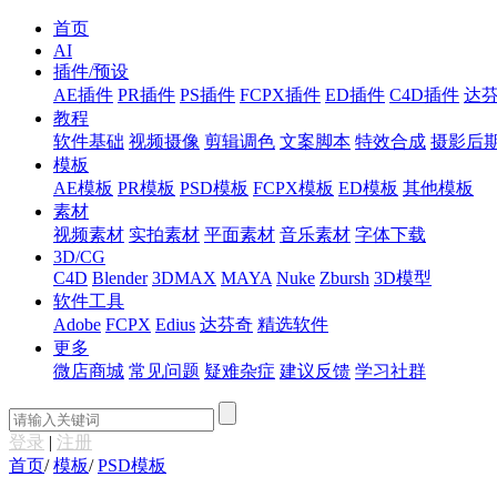
首页
AI
插件/预设
AE插件
PR插件
PS插件
FCPX插件
ED插件
C4D插件
达
教程
软件基础
视频摄像
剪辑调色
文案脚本
特效合成
摄影后
模板
AE模板
PR模板
PSD模板
FCPX模板
ED模板
其他模板
素材
视频素材
实拍素材
平面素材
音乐素材
字体下载
3D/CG
C4D
Blender
3DMAX
MAYA
Nuke
Zbursh
3D模型
软件工具
Adobe
FCPX
Edius
达芬奇
精选软件
更多
微店商城
常见问题
疑难杂症
建议反馈
学习社群
登录
|
注册
首页
/
模板
/
PSD模板